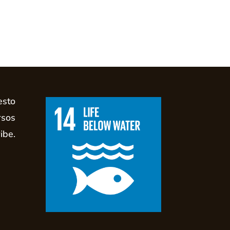
esto
rsos
ibe.