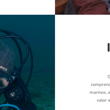
G
comprend
marinos, 
valor 