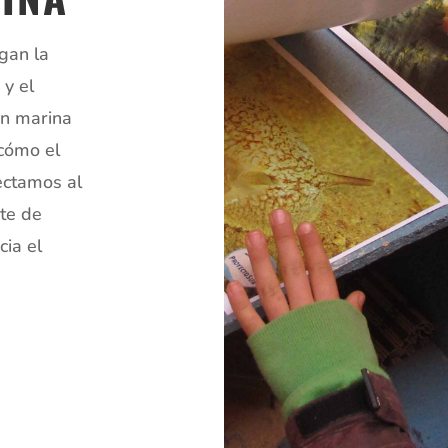
gan la
y el
ón marina
 cómo el
ectamos al
nte de
cia el