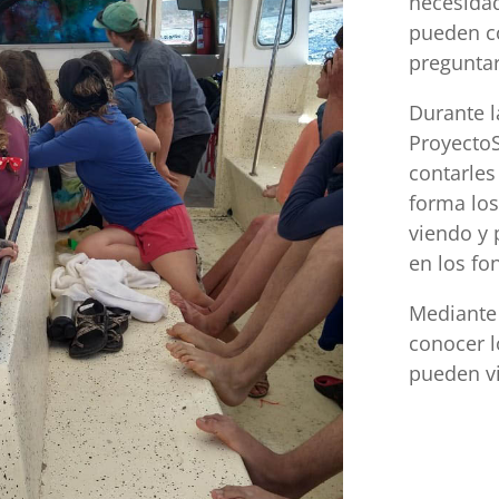
necesida
pueden c
preguntar
Durante l
Proyecto
contarles
forma lo
viendo y 
en los fo
Mediante 
conocer l
pueden vi